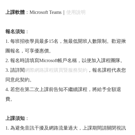
上課軟體
：Microsoft Teams｜
使用說明
報名須知
：
1. 每班招收學員最多15名，無最低開班人數限制。歡迎揪
團報名，可享優惠價。
2. 報名時請填寫Microsoft帳戶名稱，以便加入課程團隊。
3. 請詳閱
網際網路課程購買暨服務契約
，報名課程代表您
同意此契約。
4. 若您在第二次上課前告知不繼續課程，將給予全額退
費。
上課須知
：
1. 為避免音訊干擾及網路流量過大，上課期間請關閉視訊