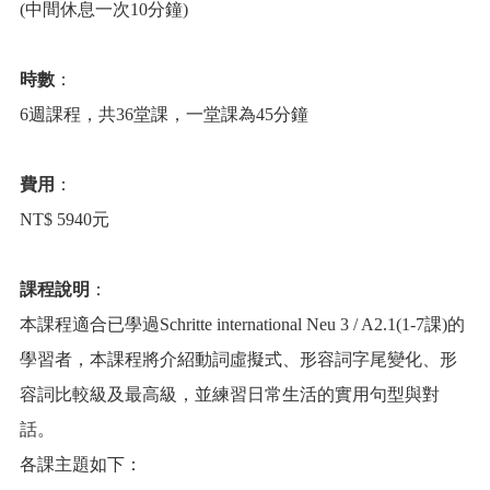
(中間休息一次10分鐘)
時數
：
6週課程，共36堂課，一堂課為45分鐘
費用
：
NT$ 5940元
課程說明
：
本課程適合已學過Schritte international Neu 3 / A2.1(1-7課)的
學習者，本課程將介紹動詞虛擬式、形容詞字尾變化、形
容詞比較級及最高級，並練習日常生活的實用句型與對
話。
各課主題如下：