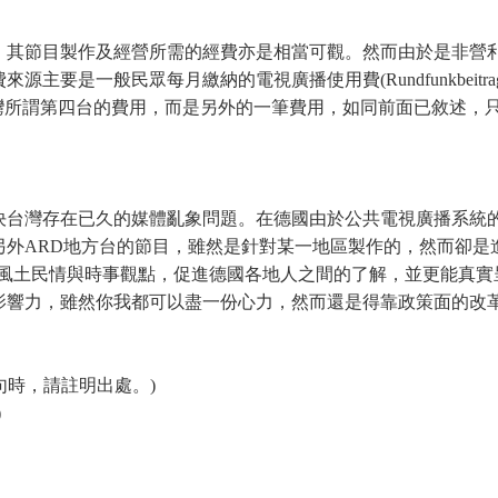
，其節目製作及經營所需的經費亦是相當可觀。然而由於是非營
主要是一般民眾每月繳納的電視廣播使用費(Rundfunkbeit
像是在台灣所謂第四台的費用，而是另外的一筆費用，如同前面已敘述
決台灣存在已久的媒體亂象問題。在德國由於公共電視廣播系統
ARD地方台的節目，雖然是針對某一地區製作的，然而卻是進行全
的風土民情與時事觀點，促進德國各地人之間的了解，並更能真實
影響力，雖然你我都可以盡一份心力，然而還是得靠政策面的改
句時，請註明出處。)
)