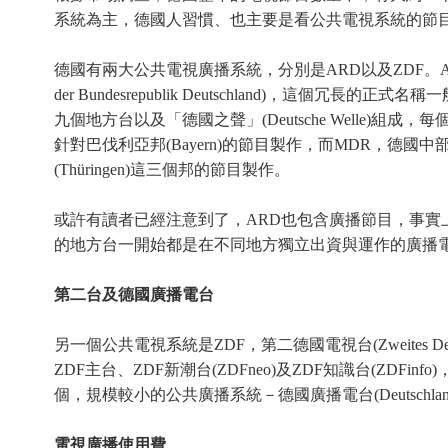
系統為主，德國人習慣、也主要是看公共電視系統的節
德國有兩大公共電視廣播系統，分別是ARD以及ZDF。ARD的全名是「德意志聯
der Bundesrepublik Deutschland)，
九個地方台以及「德國之聲」(Deutsche Welle)組成
針對巴伐利亞邦(Bayern)的節目製作，而MDR，德國中部廣播電視台(
(Thüringen)這三個邦的節目製作。
或許有讀者已經注意到了，ARD也包含廣播節目，事實
的地方台一開始都是在不同地方獨立出資與運作的廣播電台，後來
第二台及德國廣播電台
另一個公共電視系統是ZDF，第二德國電視台(Zweites 
ZDF主台、ZDF新潮台(ZDFneo)及ZDF知識台(ZD
個，規模較小的公共廣播系統－德國廣播電台(Deutschl
電視廣播使用費