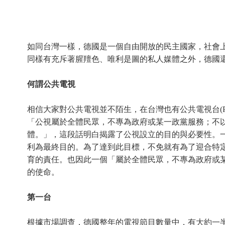
如同台灣一樣，德國是一個自由開放的民主國家，社會
同樣有充斥著腥羶色、唯利是圖的私人媒體之外，德國還擁有相當龐大且
何謂公共電視
相信大家對公共電視並不陌生，在台灣也有公共電視台(
「公視屬於全體民眾，不專為政府或某一政黨服務；不
體。」，這段話明白揭露了公視設立的目的與必要性。
利為最終目的。為了達到此目標，不免就有為了迎合特
育的責任。也因此一個「屬於全體民眾，不專為政府或
的使命。
第一台
根據市場調查，德國整年的電視節目數量中，有大約一