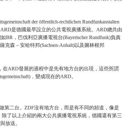
entlich-rechtlichen Rundfunkanstalten
ste)，因為ARD是德國最早設立的公共電視廣播系統。ARD總共由
伐利亞廣播電視台(Bayerischer Rundfunk)負責
、薩克森－安哈特邦(Sachsen-Anhalt)以及圖林根邦
，在ARD發展的過程中是先有地方台的出現，這些所謂
inschaft)，變成現在的ARD。
單明瞭地叫做第二台。ZDF沒有地方台，而是有不同的頻道，像是
有廣播電台。除了以上介紹的兩大公共廣播電視系統，德國還有第三
作與放送。