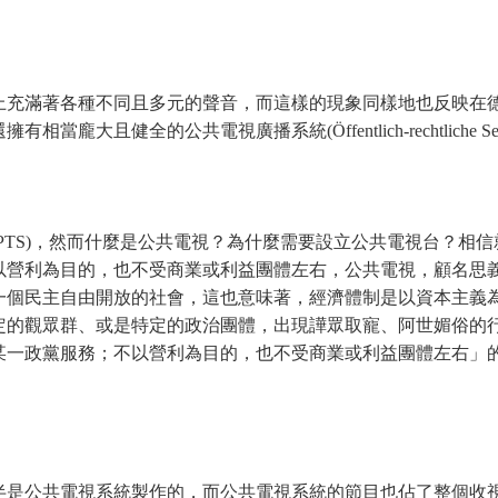
上充滿著各種不同且多元的聲音，而這樣的現象同樣地也反映在
健全的公共電視廣播系統(Öffentlich-rechtliche Sen
PTS)，然而什麼是公共電視？為什麼需要設立公共電視台？相
以營利為目的，也不受商業或利益團體左右，公共電視，顧名思
一個民主自由開放的社會，這也意味著，經濟體制是以資本主義
定的觀眾群、或是特定的政治團體，出現譁眾取寵、阿世媚俗的
某一政黨服務；不以營利為目的，也不受商業或利益團體左右」
半是公共電視系統製作的，而公共電視系統的節目也佔了整個收