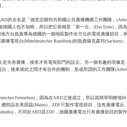
目。
邦共和國公共廣播機構工作團隊」(Arbeitsgemeinschaft der öff
這個冗長的正式名稱一般德國人也不知曉，所以把它俗稱是「第一台」(Das Er
，每個地方台負責專為德國的一個地區製作全方位的電視廣播節目，例如BR，巴
Mitteldeutscher Rundfunk)則負責薩克森邦(Sachsen)
上是先有廣播，後來才有電視部門的設立。另一個有趣的現像是
彼此之間才有合作的機制，形成所謂的工作團隊(Arbeitsgeme
Deutsches Fernsehen)，因為在ARD之後成立，所以就簡
Finfo)，總部設在美因茲(Mainz)，ZDF只製作電視節目，沒
andradio)，不同於ARD及ZDF，德國廣播電台只有廣播節目的製