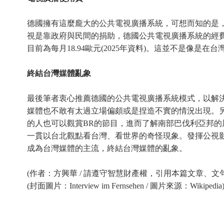
德國擁有這麼龐大的公共電視廣播系統，可想而知的是
視是靠政府與民間的捐助，德國公共電視廣播系統的經費來源
目前為每月18.94歐元(2025年資料)。這並不是
終結台灣媒體亂象
最後筆者衷心推薦德國的公共電視廣播系統模式，以解
媒體也不敢有太過立場偏頗或是捏造不實的情況出現。另外
的人也可以觀賞BR的節目，進而了解南部巴伐利亞邦
一貫以台北觀點看台灣、看世界的奇怪現象。發揮公視
成為台灣媒體的主流，終結台灣媒體的亂象。
(作者：方興華 / 請遵守智慧財產權，引用本篇文章、文
(封面圖片：Interview im Fernsehen / 圖片來源：Wikipedia