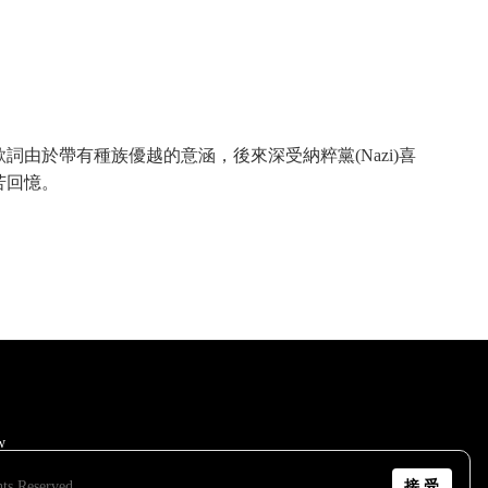
於帶有種族優越的意涵，後來深受納粹黨(Nazi)喜
苦回憶。
w
接 受
 Reserved