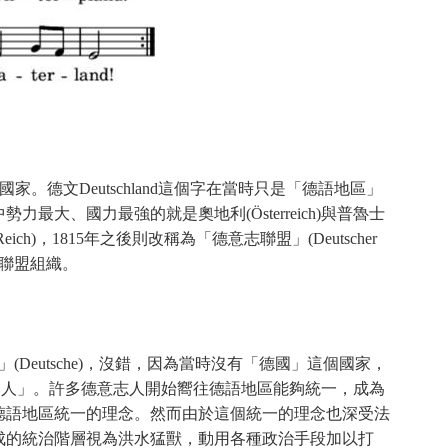
家。德文Deutschland這個字在當時只是「德語地區」
、國力最強的就是奧地利(Österreich)與普魯士
ich)，1815年之後則改稱為「德意志聯盟」(Deutscher
治聯盟組織。
許多「德意志人」(Deutsche)，沒錯，因為當時沒有「德國」這個國家，
德國人」。許多德意志人開始嚮往德語地區能夠統一，成為
德語地區統一的理念。然而由於這個統一的理念也深受法
成的統治階層視為洪水猛獸，動用各種政治手段加以打