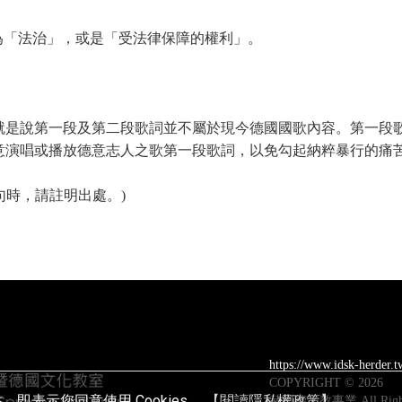
以解釋為「法治」，或是「受法律保障的權利」。
是說第一段及第二段歌詞並不屬於現今德國國歌內容。第一段歌詞由
意演唱或播放德意志人之歌第一段歌詞，以免勾起納粹暴行的痛
句時，請註明出處。)
https://www.idsk-herder.t
COPYRIGHT © 2026
，即表示您同意使用 Cookies。
【閱讀隱私權政策】
赫爾德文教事業 All Rights