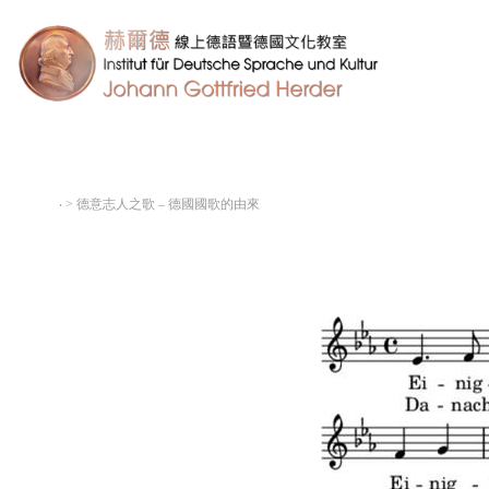
‧
> 德意志人之歌 – 德國國歌的由來