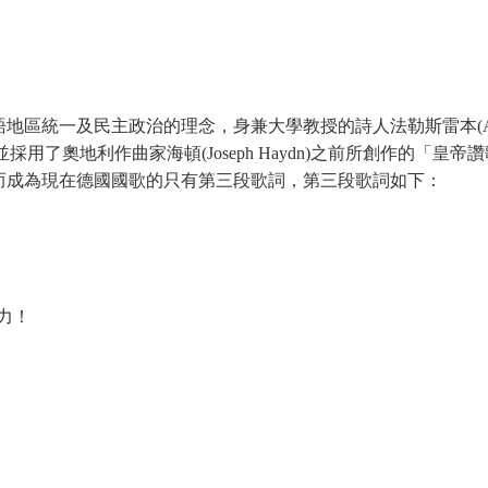
治的理念，身兼大學教授的詩人法勒斯雷本(August Heinrich H
n)的詩，並採用了奧地利作曲家海頓(Joseph Haydn)之前所創作的「皇
而成為現在德國國歌的只有第三段歌詞，第三段歌詞如下：
用力！
，
，