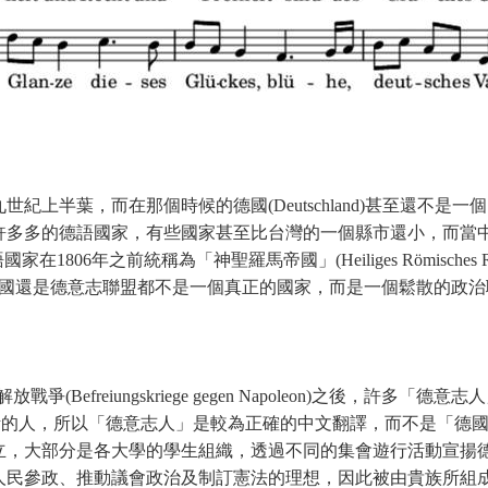
半葉，而在那個時候的德國(Deutschland)甚至還不是一個國
多的德語國家，有些國家甚至比台灣的一個縣市還小，而當中勢力最大
806年之前統稱為「神聖羅馬帝國」(Heiliges Römisches Re
馬帝國還是德意志聯盟都不是一個真正的國家，而是一個鬆散的政
崙的解放戰爭(Befreiungskriege gegen Napoleon)之後，
化生活的人，所以「德意志人」是較為正確的中文翻譯，而不是「
立，大部分是各大學的學生組織，透過不同的集會遊行活動宣揚
人民參政、推動議會政治及制訂憲法的理想，因此被由貴族所組