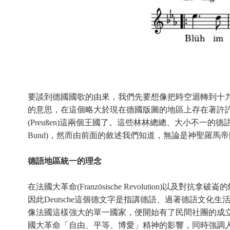
要談到德國國歌的由來，我們先要想像把時空迴轉到十九世紀上
的意思，在這個略大於現在德國版圖的地區上存在著許許多
(Preußen)這兩個王國了。這些林林總總、大小不一的德語國家在1
Bund)，然而由前面的敘述我們知道，無論是神聖羅
德語地區統一的理念
在法國大革命(Französische Revolution)以及對抗拿破
因此Deutsche這個德文字是指講德語、過著德語文
像法國這樣強大的單一國家，便開始有了民間社團的成
國大革命「自由、平等、博愛」精神的影響，同時強調