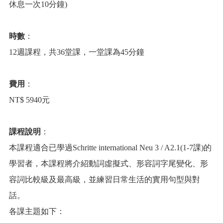
休息一次10分鐘)
時數
：
12週課程，共36堂課，一堂課為45分鐘
費用
：
NT$ 5940元
課程說明
：
本課程適合已學過Schritte international Neu 3 / A2.1(1-7課)的
學習者，本課程將介紹動詞虛擬式、形容詞字尾變化、形
容詞比較級及最高級，並練習日常生活的實用句型與對
話。
各課主題如下：