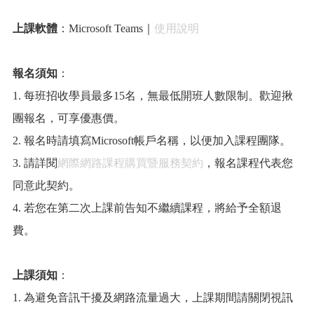
上課軟體
：Microsoft Teams｜
使用說明
報名須知
：
1. 每班招收學員最多15名，無最低開班人數限制。歡迎揪
團報名，可享優惠價。
2. 報名時請填寫Microsoft帳戶名稱，以便加入課程團隊。
3. 請詳閱
網際網路課程購買暨服務契約
，報名課程代表您
同意此契約。
4. 若您在第二次上課前告知不繼續課程，將給予全額退
費。
上課須知
：
1. 為避免音訊干擾及網路流量過大，上課期間請關閉視訊