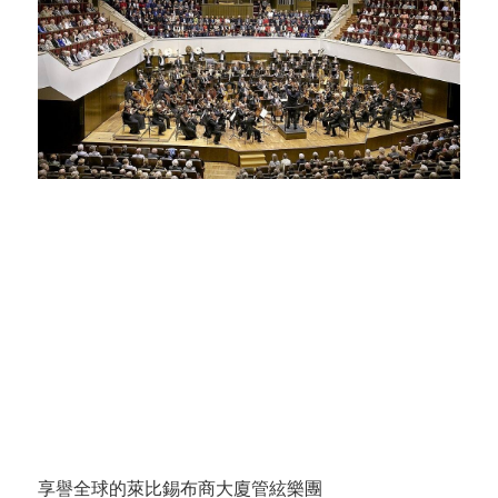
享譽全球的萊比錫布商大廈管絃樂團