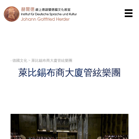
(0)
‧
德國文化 > 萊比錫布商大廈管絃樂團
萊比錫布商大廈管絃樂團