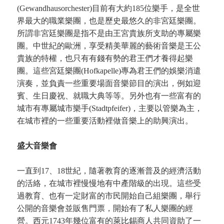
(Gewandhausorchester)目前有大約185位樂手，是全世
界最大的職業樂團，也是歷史最悠久的非宮廷樂團。
所謂非宮廷樂團是指不是由王宮貴族所支助的專屬樂
團。中世紀的歐洲，享受精美華麗的藝術音樂是王公
貴族的特權，也只有有錢有勢的君王們才養得起樂
團。這些宮廷樂團(Hofkapelle)專為君王們的娛樂消遣
演奏，並負責一些重要場面音樂節目的演出，例如迎
賓、生日慶祝、就職大典等等。另外也有一些富有的
城市有專屬城市樂手(Stadtpfeifer)，主要以管樂為主，
在城市裡的一些重要活動裡做音樂上的助興演出。
盛大音樂會
一直到17、18世紀，隨著教育的逐漸普及的經濟活動
的活絡，在城市裡慢慢地有中產階級的出現。這些受
過教育、也有一定財富的市民開始自己組樂團，舉行
公開的音樂會並販售門票，開始有了私人樂團的經
營。西元1743年幾位富有的萊比錫商人共同資助了一