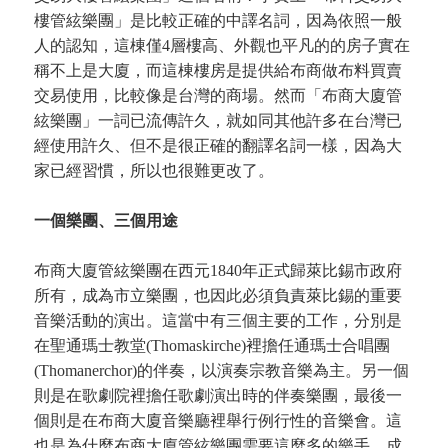
樓管絃樂團」是比較正確的中譯名詞，因為依照一般
人的認知，這棟僅4層樓高、外觀也平凡的的房子實在
稱不上是大廈，而這棟樓房是提供給布商做布料買賣
交易使用，比較像是台灣的商場。然而「布商大廈管
絃樂團」一詞已流傳許久，就如同其他許多在台灣已
經使用許久、但不是很正確的翻譯名詞一樣，因為大
家已經習慣，所以也很難更改了。
一個樂團、三個用途
布商大廈管絃樂團在西元1840年正式歸萊比錫市政府
所有，成為市立樂團，也因此必須負責萊比錫的重要
音樂活動的演出。這當中有三個主要的工作，分別是
在聖通瑪士教堂(Thomaskirche)裡擔任通瑪士合唱團
(Thomanerchor)的伴奏，以演奏宗教音樂為主。另一個
則是在歌劇院裡擔任歌劇演出時的伴奏樂團，最後一
個則是在布商大廈音樂廳裡舉行例行性的音樂會。這
也是為什麼布商大廈管絃樂團需要這麼多的樂手，成